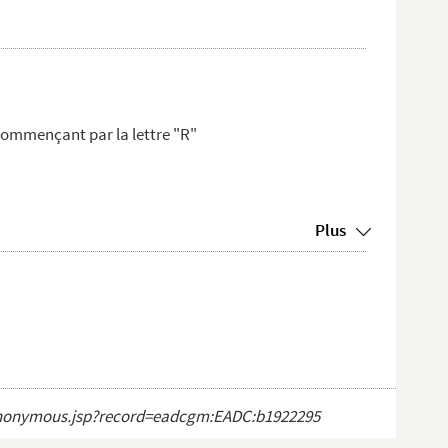
commençant par la lettre "R"
Plus
ct_anonymous.jsp?record=eadcgm:EADC:b1922295