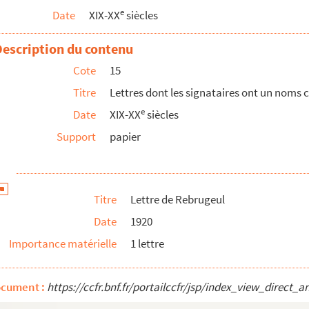
e
Date
XIX-XX
siècles
Description du contenu
Cote
15
Titre
Lettres dont les signataires ont un noms 
e
Date
XIX-XX
siècles
Support
papier
Titre
Lettre de Rebrugeul
Date
1920
Importance matérielle
1 lettre
ocument :
https://ccfr.bnf.fr/portailccfr/jsp/index_view_dire