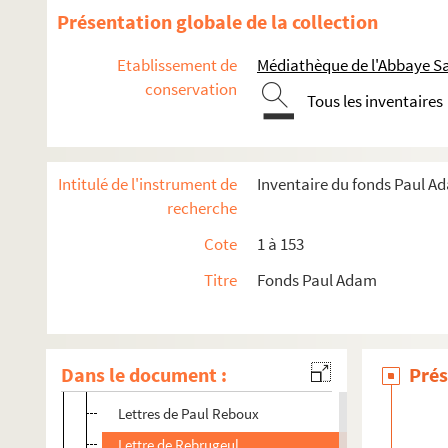
10. Lettres dont les signataires ont un nom commençant
Présentation globale de la collection
11. Lettres dont les signataires ont un nom commença
Etablissement de
Médiathèque de l'Abbaye Sa
12. Lettres de Camille Mauclair
conservation
13. Lettres dont les signataires ont un nom commença
Tous les inventaires
14. Lettres dont les signataires ont un nom commençan
15. Lettres dont les signataires ont un noms commençant p
Intitulé de l'instrument de
Inventaire du fonds Paul A
Lettre de Raffalovich
recherche
Lettres de Gaston Rageot
Cote
1 à 153
Lettre de Rambosson
Titre
Fonds Paul Adam
Lettres de Randau
Lettre de Paul Raphaël
Lettre de Mme Rapin, institutrice
Dans le document :
Prés
Lettres de Jacques Reboul
Lettres de Paul Reboux
Lettre de Rebrugeul