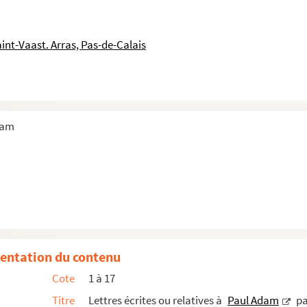
 par la lettre "L"
nt par "Ma"
int-Vaast. Arras, Pas-de-Calais
nt par "Me-Mu"
t par "N" à "Q"
ar la lettre "R"
dam
entation du contenu
Cote
1 à 17
Titre
Lettres écrites ou relatives à
Paul Adam
pa