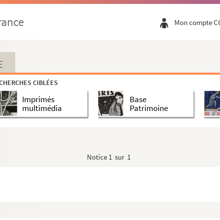
rance
Mon compte C
E
CHERCHES CIBLÉES
Imprimés
Base
multimédia
Patrimoine
Notice
1 sur 1