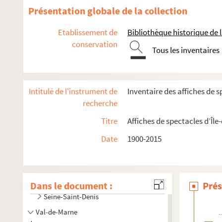
Présentation globale de la collection
Etablissement de
Bibliothèque historique de la
conservation
Tous les inventaires
Intitulé de l'instrument de
Inventaire des affiches de s
recherche
Titre
Affiches de spectacles d’Île
Seine-et-Marne
Date
1900-2015
Yvelines
Essonne
Hauts-de-Seine
Dans le document :
Prés
Seine-Saint-Denis
Val-de-Marne