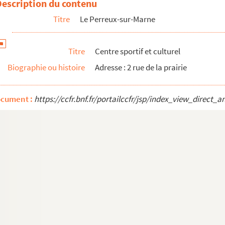
Description du contenu
Titre
Le Perreux-sur-Marne
Titre
Centre sportif et culturel
Biographie ou histoire
Adresse : 2 rue de la prairie
ocument :
https://ccfr.bnf.fr/portailccfr/jsp/index_view_dire