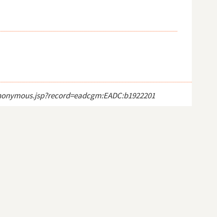
ct_anonymous.jsp?record=eadcgm:EADC:b1922201