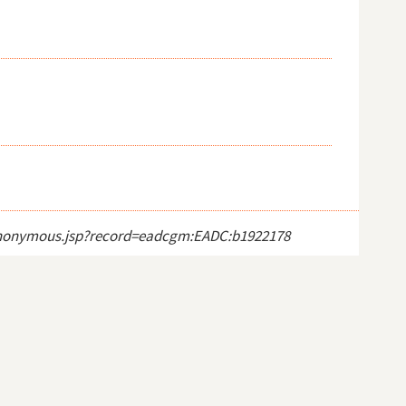
ct_anonymous.jsp?record=eadcgm:EADC:b1922178