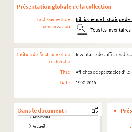
Présentation globale de la collection
Etablissement de
Bibliothèque historique de la
conservation
Tous les inventaires
Intitulé de l'instrument de
Inventaire des affiches de s
Seine-et-Marne
recherche
Yvelines
Titre
Affiches de spectacles d’Île
Essonne
Date
1900-2015
Hauts-de-Seine
Seine-Saint-Denis
Val-de-Marne
Dans le document :
Prés
Alfortville
Arcueil