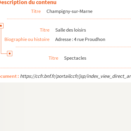
Description du contenu
Titre
Champigny-sur-Marne
Titre
Salle des loisirs
Biographie ou histoire
Adresse : 4 rue Proudhon
Titre
Spectacles
ocument :
https://ccfr.bnf.fr/portailccfr/jsp/index_view_dire