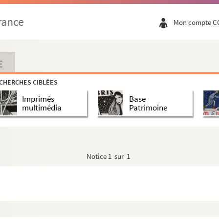
rance
Mon compte C
E
CHERCHES CIBLÉES
Imprimés
Base
multimédia
Patrimoine
Notice
1 sur 1