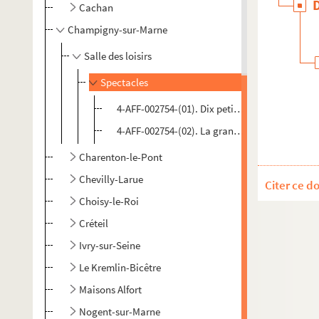
Cachan
Champigny-sur-Marne
Salle des loisirs
Spectacles
4-AFF-002754-(01). Dix petits nègres
4-AFF-002754-(02). La grand'route
Charenton-le-Pont
Chevilly-Larue
Citer ce d
Choisy-le-Roi
Créteil
Ivry-sur-Seine
Le Kremlin-Bicêtre
Maisons Alfort
Nogent-sur-Marne