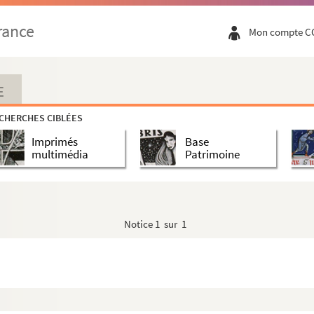
rance
Mon compte C
E
CHERCHES CIBLÉES
Imprimés
Base
multimédia
Patrimoine
Notice
1 sur 1