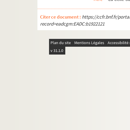
Citer ce document :
https://ccfr.bnf.fr/por
record=eadcgm:EADC:b1922121
Plan du site
Mentions Légales
Accessibilit
v 31.1.0