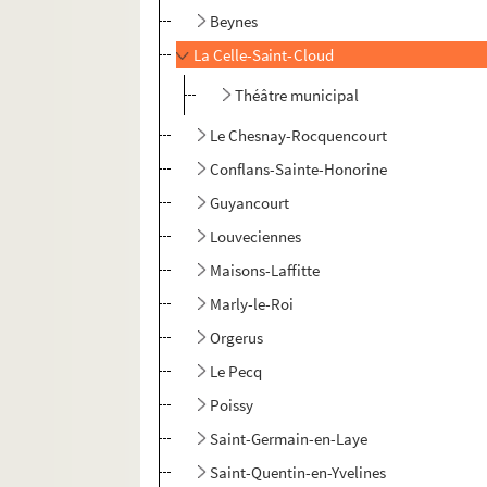
Beynes
La Celle-Saint-Cloud
Théâtre municipal
Le Chesnay-Rocquencourt
Conflans-Sainte-Honorine
Guyancourt
Louveciennes
Maisons-Laffitte
Marly-le-Roi
Orgerus
Le Pecq
Poissy
Saint-Germain-en-Laye
Saint-Quentin-en-Yvelines