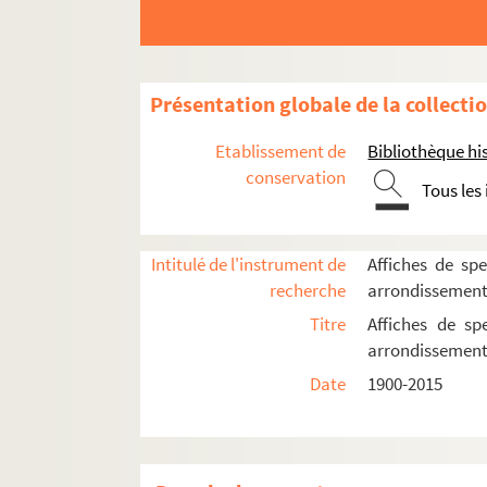
4-AFF-002477-(11). L'empereur de Ch
4-AFF-002477-(12). Les essais
4-AFF-002477-(13). Etude de trois p
Présentation globale de la collecti
4-AFF-002477-(14). Goya
Etablissement de
Bibliothèque his
4-AFF-002477-(15). Gulliver au pays 
conservation
Tous les
4-AFF-002477-(16). Hamlet
4-AFF-002477-(17). Micromégas
Intitulé de l'instrument de
Affiches de spe
4-AFF-002477-(18). La mort du Docte
recherche
arrondissemen
4-AFF-002477-(19). La naissance du 
Titre
Affiches de sp
4-AFF-002477-(20). Le neveu de Ram
arrondissemen
4-AFF-002477-(21). Les nuits blanches
Date
1900-2015
4-AFF-002477-(22). Gargantua
4-AFF-002477-(23). Robinson Crusoé
4-AFF-002477-(24). Les Saintes Heur