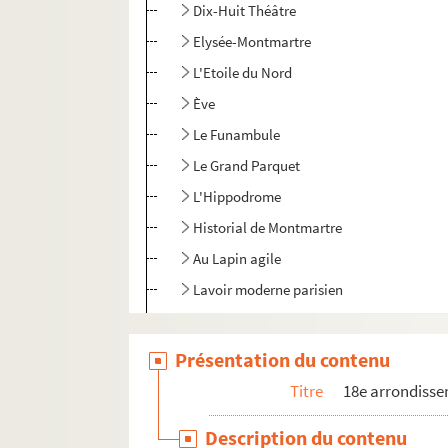
Dix-Huit Théâtre
Elysée-Montmartre
L'Etoile du Nord
Ève
Le Funambule
Le Grand Parquet
L'Hippodrome
Historial de Montmartre
Au Lapin agile
Lavoir moderne parisien
Manufacture des Abbesses
Moulin de la Chanson
Présentation du contenu
Moulin de la Galette
Titre
18e arrondiss
Patachon
Description du contenu
La Reine blanche