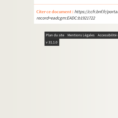
Citer ce document :
https://ccfr.bnf.fr/por
record=eadcgm:EADC:b1921722
Plan du site
Mentions Légales
Accessibilit
v 31.1.0