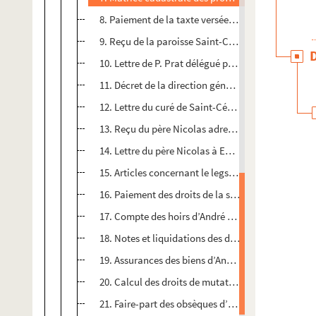
8. Paiement de la taxte versée à la société nouvel
9. Reçu de la paroisse Saint-Césaire adressé à Emil
10. Lettre de P. Prat délégué pour le conseil de fa
11. Décret de la direction général des cultes accep
12. Lettre du curé de Saint-Césaire père Nicolas à 
13. Reçu du père Nicolas adressé à Emile Fassin, l
14. Lettre du père Nicolas à Emile Fassin
15. Articles concernant le legs, sans date
16. Paiement des droits de la succession Favatier 
17. Compte des hoirs d’André Favatier
18. Notes et liquidations des droits
19. Assurances des biens d’André Favatier
20. Calcul des droits de mutation par décès. – Pari
21. Faire-part des obsèques d’André Favatier avec 