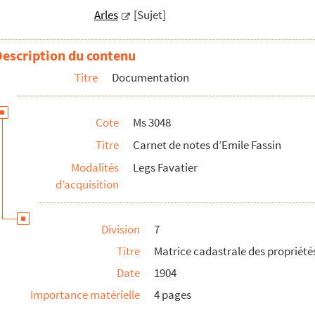
Arles
[Sujet]
le du canal d’irrigation de Craponne par André Favati...
e Fassin pour les funérailles d’André Favatier
Description du contenu
brique de Saint-Césaire à Emile Fassin
Titre
Documentation
tant le legs d’André Favatier
Emile Fassin au sujet du legs
Cote
Ms 3048
égataire universel d’André Favatier
Titre
Carnet de notes d’Emile Fassin
Modalités
Legs Favatier
d’acquisition
par Emile Fassin, Mr. Anty et Mme Féau
Division
7
Titre
Matrice cadastrale des propriétés
Date
1904
s : Anrthur Linden
Importance matérielle
4 pages
la facture de l’imprimerie N. Jouve