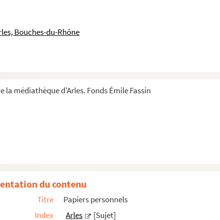
eubles et autres papiers d'Alexandre Fassin, avocat et ...
eil composé par Émile Fassin
rles, Bouches-du-Rhône
ormées par l'un de ses membres (Emile Fassin), 1899
ses dépenses. Recueil d'Émile Fassin
e la médiathèque d'Arles. Fonds Émile Fassin
Notes et coupures de presse
ille et sur divers sujets, tels que le domaine de Vaq...
n
re Félix
entation du contenu
 une pochette intitulée « Avis de décès concernant des ...
Titre
Papiers personnels
3-1794
Index
Arles
[Sujet]
s, noms et actions que je possède et de toutes les dett...