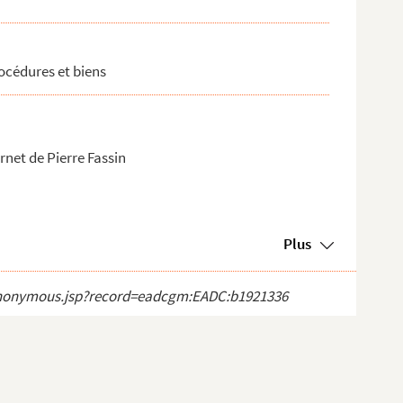
procédures et biens
rnet de Pierre Fassin
Plus
ct_anonymous.jsp?record=eadcgm:EADC:b1921336