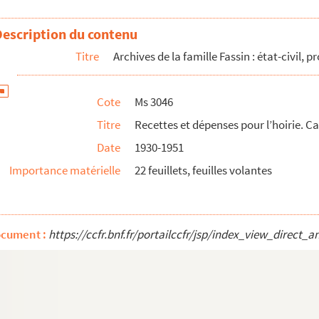
Description du contenu
sin, capitaine au 3ème Léger, recueillies et annotées pa...
Titre
Archives de la famille Fassin : état-civil, 
in, reliés et annotés par Emile Fassin
Cote
Ms 3046
ltations de M. Guillaume Fassin avocat en la Cour
Titre
Recettes et dépenses pour l’hoirie. Ca
ltations de M. Guillaume Fassin avocat en la Cour
Date
1930-1951
aume Fassin
Importance matérielle
22 feuillets, feuilles volantes
 Pierre Fassin
strée par Léon Fassin, Emile Fassin
ocument :
https://ccfr.bnf.fr/portailccfr/jsp/index_view_dire
t original de son doctorat
 de foin des années 1868-1883 d’André Favatier, copiés ...
les biens meubles & immeubles, tels que maisons, campagne...