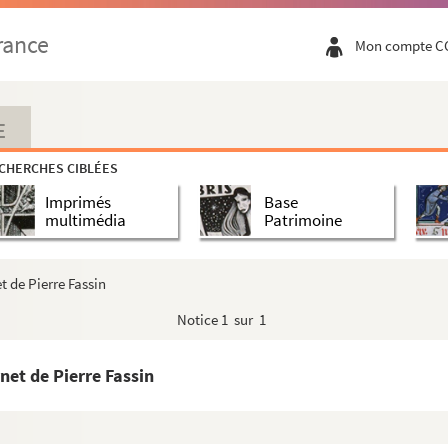
rance
Mon compte C
E
ens
CHERCHES CIBLÉES
Imprimés
Base
multimédia
Patrimoine
t de Pierre Fassin
Notice
1 sur 1
net de Pierre Fassin
mmeubles et titre que je possède. Recueil rédigé par E...
thieu Félix