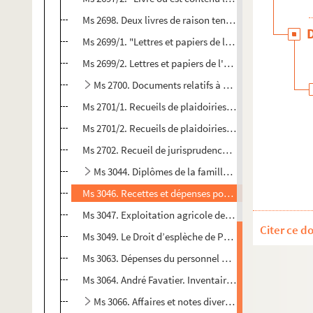
Ms 2698. Deux livres de raison tenus par Emile Fassin
Ms 2699/1. "Lettres et papiers de l'armée de Pierre Fas
Ms 2699/2. Lettres et papiers de l'armée de Pierre Fass
Ms 2700. Documents relatifs à Pierre Fassin
Ms 2701/1. Recueils de plaidoiries mémoires et consu
Ms 2701/2. Recueils de plaidoiries mémoires et consu
Ms 2702. Recueil de jurisprudence conservé par Guill
Ms 3044. Diplômes de la famille Fassin
Ms 3046. Recettes et dépenses pour l’hoirie. Carnet de
Ms 3047. Exploitation agricole de la Montcalde admini
Citer ce d
Ms 3049. Le Droit d’esplèche de Paul Fassin. Manuscri
Ms 3063. Dépenses du personnel agricole pour la saison
Ms 3064. André Favatier. Inventaire général de tous 
Ms 3066. Affaires et notes diverses