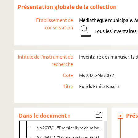
Ms 2664. Constitutions de rentes, achats, ventes d'imm
Présentation globale de la collection
Ms 2665. Pièces concernant la famille Fassin. Recu
Etablissement de
Médiathèque municipale. A
Ms 2666. Archives de la famille Fassin recueillies et f
conservation
Tous les inventaires
Ms 2678. Documents concernant la famille Fassin
Ms 2680. Œuvres patriotiques ou charitables. Etat de 
Ms 2681/1. Livre d'or d'Émile Fassin
Intitulé de l'instrument de
Inventaire des manuscrits d
Ms 2681/2. Mon livre d'or. Composé par Émile Fassin. 
recherche
Ms 2682. Livre vert. Manuscrit d'Émile Fassin sur sa fam
Cote
Ms 2328-Ms 3072
Ms 2684. Copie de discours prononcés par Emile Fassi
Titre
Fonds Émile Fassin
Ms 2685. Livre de raison d'Émile Fassin
Ms 2694. Archives des enfants d'Emile Fassin
Ms 2695. Archives de Mathieu Félix, concernant Pier
Dans le document :
Prés
Ms 2696. Avis de décès regroupés par Emile Fassin dans
Ms 2697/1. "Premier livre de raison de mon père": 174
Ms 2697/2. "Livre où est contenu l'état de tous les bien