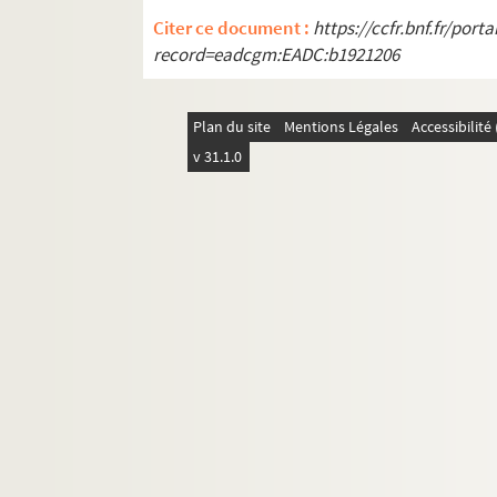
Citer ce document :
https://ccfr.bnf.fr/por
record=eadcgm:EADC:b1921206
Plan du site
Mentions Légales
Accessibilit
v 31.1.0