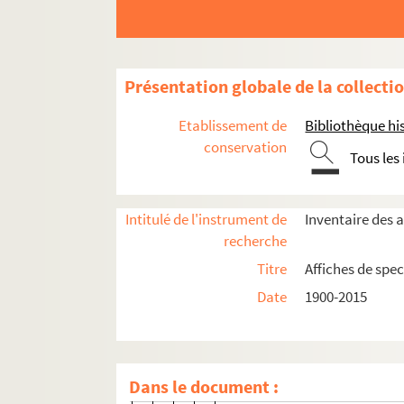
Saint-Germain-en-Laye
Saint-Quentin-en-Yvelines
Sartrouville
Présentation globale de la collecti
Verneuil-sur-Seine
Etablissement de
Bibliothèque his
Versailles
conservation
Tous les
Château de Versailles
Parc Baldi
Intitulé de l'instrument de
Inventaire des a
Théâtre Montansier
recherche
Direction Marcelle Tassencourt (196
Titre
Affiches de spec
Spectacles
Date
1900-2015
4-AFF-002581-(01). L'annonce
4-AFF-002581-(02). Le barbier
Dans le document :
4-AFF-002581-(03). Celui qui 