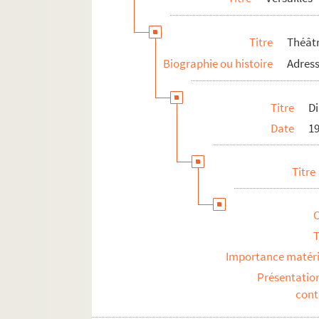
Titre
Théât
Biographie ou histoire
Adress
Titre
Di
Date
1
Titre
T
Importance matéri
Présentatio
con