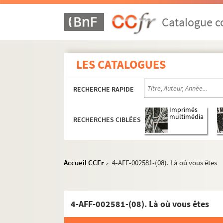
Seine-et-Marne
Catalogue co
Yvelines
Andresy
LES CATALOGUES
Beynes
La Celle-Saint-Cloud
RECHERCHE RAPIDE
Le Chesnay-Rocquencourt
Imprimés
Conflans-Sainte-Honorine
multimédia
RECHERCHES CIBLÉES
Guyancourt
Louveciennes
Maisons-Laffitte
Accueil CCFr
4-AFF-002581-(08). Là où vous êtes
>
Marly-le-Roi
Orgerus
4-AFF-002581-(08). Là où vous êtes
Le Pecq
Poissy