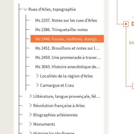
Rues d'Arles, topographie
Ms 2337. Notes sur les rues d’Arles
Ms 2386. Trinquetaille: notes
Ms 2446. Fossés, roubines, étangs, Emile Fassin
Im
Ms 2451. Brouillons et notes sur les rues et les rempar
Ms 2459. Une promenade à travers le vieil Arles, Emile
Ms 3043. Histoire anecdotique des rues d’Arles par Em
Localités de la région d'Arles
Camargue et Crau
Littérature, langue provençale, félibrige
Révolution française à Arles
Biographies arlésiennes
Monuments
Histoire locale diverse