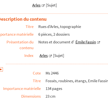
Arles
[Sujet]
Description du contenu
Titre
Rues d'Arles, topographie
portance matérielle
6 pièces, 2 dossiers
ts d’Arles ayant servi à la préparation des documents ...
Présentation du
Notes et document d'
Émile Fassin
 Fassin
contenu
ile Fassin. Coupures de presse et notes manuscrites
Index
Arles
[Sujet]
Cote
Ms 2446
Titre
Fossés, roubines, étangs, Emile Fassi
Importance matérielle
134 pages
Dimensions
23 cm