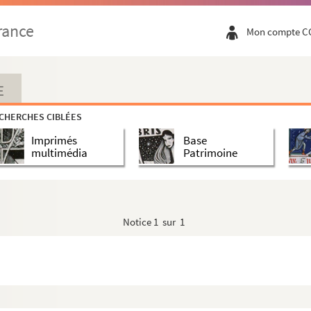
rance
Mon compte C
E
CHERCHES CIBLÉES
Imprimés
Base
multimédia
Patrimoine
Notice
1 sur 1