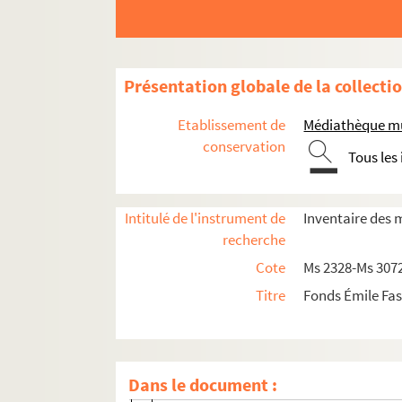
Présentation globale de la collecti
Etablissement de
Médiathèque mu
conservation
Tous les
Papiers personnels
Documents et travaux d'Émile Fassin
Intitulé de l'instrument de
Inventaire des 
recherche
Rues d'Arles, topographie
Cote
Ms 2328-Ms 307
Littérature, langue provençale, félibrige
Titre
Fonds Émile Fas
Ms 2349. Mélanges, poèmes. Ecriture de
Ms 2350. Romans arlésiens, Emile Fassin.
Ms 2397. L’imprimerie à Arles : notes et
Dans le document :
Ms 2417. Le Vieil Arles, sociétés bachiq