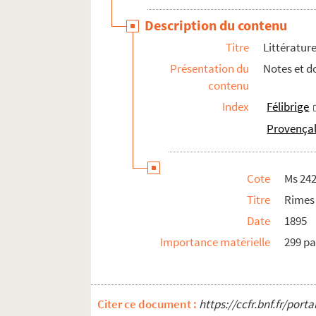
Description du contenu
Titre
Littérature
Présentation du
Notes et d
contenu
Index
Félibrige
Provençal
Cote
Ms 24
Titre
Rimes 
Date
1895
Importance matérielle
299 p
Citer ce document :
https://ccfr.bnf.fr/por