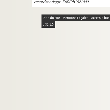
record=eadcgm:EADC:b1921009
Plan du site
Mentions Légales
Accessibilit
v 31.1.0