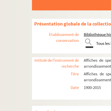
16e arrondissement
17e arrondissement
Présentation globale de la collecti
18e arrondissement
Etablissement de
Bibliothèque his
Les Abbesses
conservation
Tous les
L'Archipel
Arènes de Montmartre
Art et Action
Intitulé de l'instrument de
Affiches de spe
recherche
arrondissemen
Bal du Moulin Rouge
Titre
Affiches de sp
La Boule noire
arrondissemen
Chapiteau Romanès
Date
1900-2015
Chez Plumeau
La Cigale
Ciné 13 Théâtre. Ciné-Théâtre du Moulin 