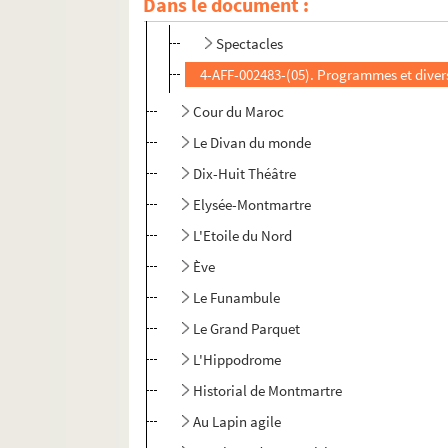
Dans le document :
Cirque Médrano
Spectacles
4-AFF-002483-(05). Programmes et diver
Cour du Maroc
Le Divan du monde
Dix-Huit Théâtre
Elysée-Montmartre
L'Etoile du Nord
Ève
Le Funambule
Le Grand Parquet
L'Hippodrome
Historial de Montmartre
Au Lapin agile