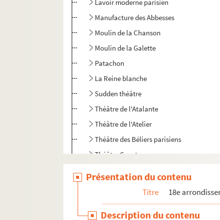
Lavoir moderne parisien
Manufacture des Abbesses
Moulin de la Chanson
Moulin de la Galette
Patachon
La Reine blanche
Sudden théâtre
Théâtre de l'Atalante
Théâtre de l'Atelier
Théâtre des Béliers parisiens
Théâtre Constance
Théâtre des Deux ânes
Présentation du contenu
Théâtre de Dix heures
Titre
18e arrondiss
Théâtre Espace Acteur
Description du contenu
Théâtre de l'Hôpital Bretonneau