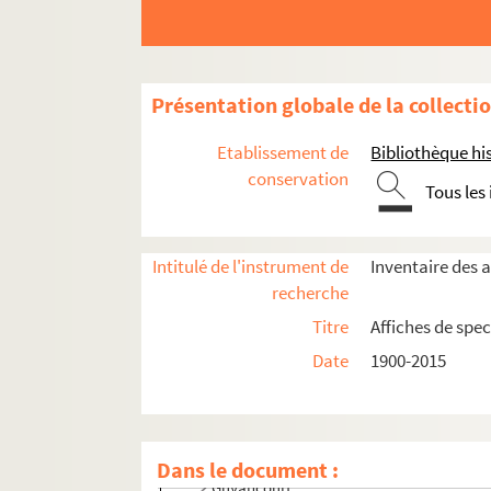
Présentation globale de la collecti
Etablissement de
Bibliothèque his
conservation
Tous les
Seine-et-Marne
Intitulé de l'instrument de
Inventaire des a
Yvelines
recherche
Andresy
Titre
Affiches de spec
Beynes
Date
1900-2015
La Celle-Saint-Cloud
Le Chesnay-Rocquencourt
Conflans-Sainte-Honorine
Dans le document :
Guyancourt