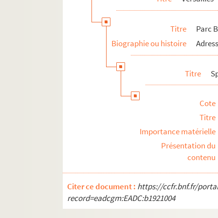
Titre
Parc B
Biographie ou histoire
Adress
Titre
S
Cote
Titre
Importance matérielle
Présentation du
contenu
Citer ce document :
https://ccfr.bnf.fr/por
record=eadcgm:EADC:b1921004