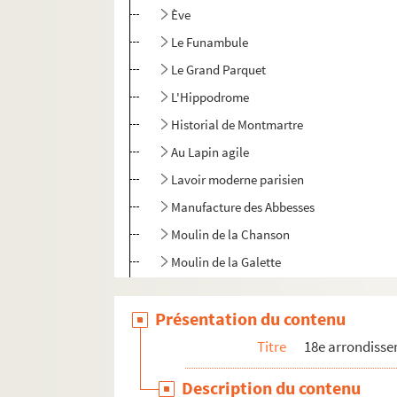
Ève
Le Funambule
Le Grand Parquet
L'Hippodrome
Historial de Montmartre
Au Lapin agile
Lavoir moderne parisien
Manufacture des Abbesses
Moulin de la Chanson
Moulin de la Galette
Patachon
Présentation du contenu
La Reine blanche
Sudden théâtre
Titre
18e arrondiss
Théâtre de l'Atalante
Description du contenu