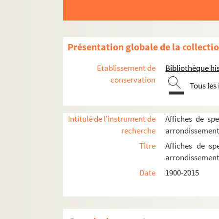
16e arrondissement
Présentation globale de la collecti
17e arrondissement
Etablissement de
Bibliothèque his
18e arrondissement
conservation
Tous les
Les Abbesses
L'Archipel
Arènes de Montmartre
Intitulé de l'instrument de
Affiches de spe
recherche
arrondissemen
Art et Action
Titre
Affiches de sp
Bal du Moulin Rouge
arrondissemen
La Boule noire
Date
1900-2015
Chapiteau Romanès
Chez Plumeau
La Cigale