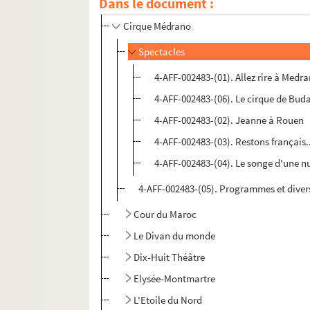
Dans le document :
Ciné 13 Théâtre. Ciné-Théâtre du Moulin 
Cirque Médrano
Spectacles
4-AFF-002483-(01). Allez rire à Medr
4-AFF-002483-(06). Le cirque de Bud
4-AFF-002483-(02). Jeanne à Rouen
4-AFF-002483-(03). Restons français.
4-AFF-002483-(04). Le songe d'une nu
4-AFF-002483-(05). Programmes et diver
Cour du Maroc
Le Divan du monde
Dix-Huit Théâtre
Elysée-Montmartre
L'Etoile du Nord