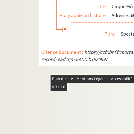
Théâtre de l'Atelier
Titre
Cirque Mé
Théâtre des Béliers parisiens
Biographie ou histoire
Adresse : 
Théâtre Constance
Théâtre des Deux ânes
Titre
Spect
Théâtre de Dix heures
Théâtre Espace Acteur
Citer ce document :
https://ccfr.bnf.fr/por
Théâtre de l'Hôpital Bretonneau
record=eadcgm:EADC:b1920997
Théâtre Montmartre-Galabru
Théâtre Ouvert
Plan du site
Mentions Légales
Accessibilit
Théâtre Paris-Nord
v 31.1.0
Théâtre Pixel
Théâtre du Tertre
Théâtre Victor Hugo
Tremplin théâtre
Le Trianon