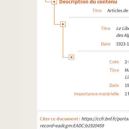
Description du contenu
Titre
Articles de
Titre
Le Lib
des Al
Date
1923-
Cote
2
Titre
Ma
Li
Date
1
Importance matérielle
2 
Citer ce document :
https://ccfr.bnf.fr/por
record=eadcgm:EADC:b1920459