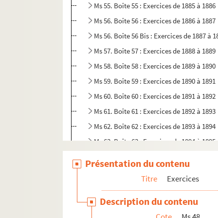
Ms 55. Boîte 55 : Exercices de 1885 à 1886
Ms 56. Boîte 56 : Exercices de 1886 à 1887
Ms 56. Boîte 56 Bis : Exercices de 1887 à 1
Ms 57. Boîte 57 : Exercices de 1888 à 1889
Ms 58. Boîte 58 : Exercices de 1889 à 1890
Ms 59. Boîte 59 : Exercices de 1890 à 1891
Ms 60. Boîte 60 : Exercices de 1891 à 1892
Ms 61. Boîte 61 : Exercices de 1892 à 1893
Ms 62. Boîte 62 : Exercices de 1893 à 1894
Ms 63. Boîte 63 : Exercices de 1894 à 1895
Ms 64. Boîte 64 : Exercices de 1895 à 1896
Présentation du contenu
Ms 65. Boîte 65 : Exercices de 1896 à 1897
Titre
Exercices
Ms 66. Boîte 66 : Exercices de 1897 à 1898
Description du contenu
Ms 67. Boîte 67 : Exercices de 1898 à 1899
Cote
Ms 48
Ms 68. Boîte 68 : Exercices de 1899 à 1900