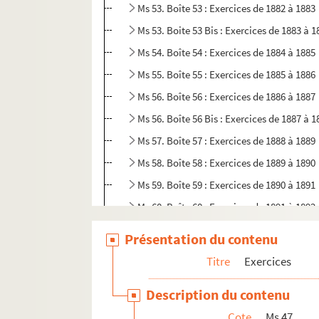
Ms 53. Boîte 53 : Exercices de 1882 à 1883
Ms 53. Boite 53 Bis : Exercices de 1883 à 1
Ms 54. Boîte 54 : Exercices de 1884 à 1885
Ms 55. Boîte 55 : Exercices de 1885 à 1886
Ms 56. Boîte 56 : Exercices de 1886 à 1887
Ms 56. Boîte 56 Bis : Exercices de 1887 à 1
Ms 57. Boîte 57 : Exercices de 1888 à 1889
Ms 58. Boîte 58 : Exercices de 1889 à 1890
Ms 59. Boîte 59 : Exercices de 1890 à 1891
Ms 60. Boîte 60 : Exercices de 1891 à 1892
Ms 61. Boîte 61 : Exercices de 1892 à 1893
Présentation du contenu
Ms 62. Boîte 62 : Exercices de 1893 à 1894
Titre
Exercices
Ms 63. Boîte 63 : Exercices de 1894 à 1895
Description du contenu
Ms 64. Boîte 64 : Exercices de 1895 à 1896
Cote
Ms 47
Ms 65. Boîte 65 : Exercices de 1896 à 1897