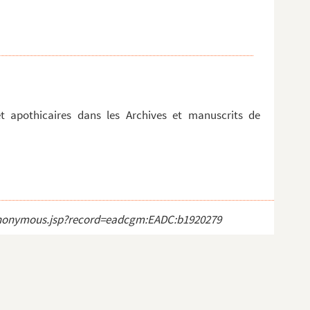
t apothicaires dans les Archives et manuscrits de
ct_anonymous.jsp?record=eadcgm:EADC:b1920279