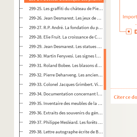
299-25. Les graffiti du château de Pierrefonds
Import
299-26. Jean Desmarest. Les jeux de paume de Compiègn
299-27. R.P. André. La fondation du premier Carmel de C
299-28. Elie Fruit. La croissance de Compiègne au XIXe si
299-29. Jean Desmarest. Les statues du parc du château
299-30. Martin Fenyvesi. Les signes lapidaires au château
299-31. Roland Bobee. Les blasons de l'Oise
299-32. Pierre Deharveng. Les anciens moulins de Compiè
299-33. Colonel Jacques Grimbert. Vie, mort et résurrecti
299-34. Documentation concernant le major Otenin
Citer ce d
299-35. Inventaire des meubles de la villa Schäfer de M
299-36. Extraits des souvenirs du général de Charette. Po
299-37. Philippe Mesléard. Les forêts de Compiègne et de 
299-38. Lettre autographe écrite de Beyrouth du généra