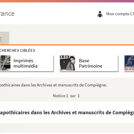
tières concernant les travaux de la Société...
rance
Mon compte C
nvirons
E
CHERCHES CIBLÉES
u 17ème siècle
Imprimés
Base
pswede et en Europe
multimédia
Patrimoine
ur l'agrandissement du clos de la Faisanderie de C...
 les siècles par Jean Desmarest, architecte.
pothicaires dans les Archives et manuscrits de Compiègne.
allées de l'Automne
Notice
1 sur 1
e de Machemont (Oise)
de l'ancienne enceinte carolingienne de Compiègne.
apothicaires dans les Archives et manuscrits de Compièg
Institution de Mmes Dereins et Dusuzeau sous le Se...
e de deux textes adressés au duc et à la duchesse...