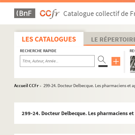
296. Société historique. Résumé et répertoire des titres de ma
Catalogue collectif de F
297. Carnets de fouilles de M. Choron
297 bis. Dossier archéologique V. Cauchemé
298. Dossier sur la guerre 1939-1945 à Compiègne et aux e
LES CATALOGUES
LE RÉPERTOIR
299. Documents divers sur l'Oise
RECHERCHE RAPIDE
RE
299-1. Jean Vergnet-Ruiz. Les Mystiques de Compiègne a
299-2. Denise Bernard-Folliot. Rainer-Maria Rilke à Wor
299-3. Lettre autographe du comte Alexandre de Girardin s
299-4. La place de l'Hôtel de Ville de Compiègne à travers
Accueil CCFr
299-24. Docteur Delbecque. Les pharmaciens et a
>
299-5. Georges Larroque. Les dangers qui menacent les v
299-6. Rapport de fouille de 1974 de la nécropole franqu
299-7. Jean Desmarest. Notes et réflexions sur un tracé 
299-24. Docteur Delbecque. Les pharmaciens et 
299-8. Jean Desmarest. Distraction des pensionnaires à l'
299-9. Lettre du brigadier Laporte depuis une prison suivi