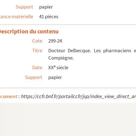
Support
papier
ance matérielle
41 pièces
e
ompiègne.
Description du contenu
ècle
Cote
299-24
 de Compiègne
Titre
Docteur Delbecque. Les pharmaciens e
 de Pierrefonds.
Compiègne.
e
Date
XX
siècle
gne et de ses environs.
Support
papier
on du Major François Otenin.
ocument :
https://ccfr.bnf.fr/portailccfr/jsp/index_view_dire
me Guynemer à Badenweiler en Suisse
rtraits de camarades;
Retz.
l Weygand au général Gamelin