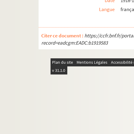
Date
1918-
Langue
frança
Citer ce document :
https://ccfr.bnf.fr/por
record=eadcgm:EADC:b1919583
Plan du site
Mentions Légales
Accessibilit
v 31.1.0