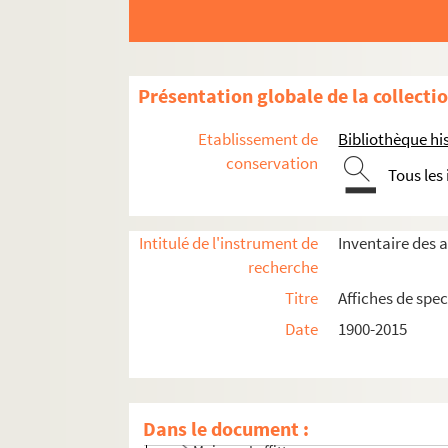
Présentation globale de la collecti
Etablissement de
Bibliothèque his
conservation
Seine-et-Marne
Tous les
Yvelines
Andresy
Intitulé de l'instrument de
Inventaire des a
Beynes
recherche
La Celle-Saint-Cloud
Titre
Affiches de spec
Le Chesnay-Rocquencourt
Date
1900-2015
Conflans-Sainte-Honorine
Guyancourt
Louveciennes
Dans le document :