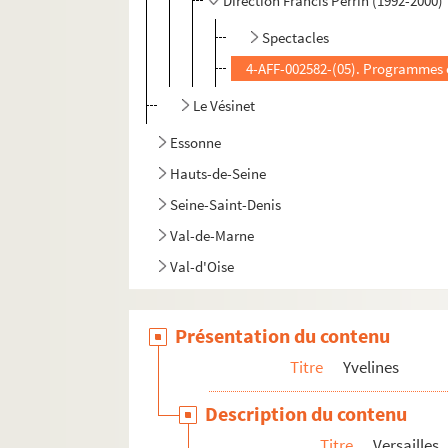
Direction Francis Perrin (1992-2000)
Spectacles
4-AFF-002582-(05). Programmes e
Le Vésinet
Essonne
Hauts-de-Seine
Seine-Saint-Denis
Val-de-Marne
Val-d'Oise
Présentation du contenu
Titre
Yvelines
Description du contenu
Titre
Versailles