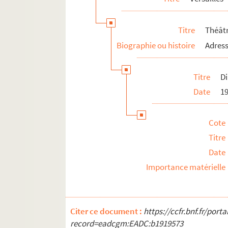
Titre
Théât
Biographie ou histoire
Adress
Titre
Di
Date
1
Cote
Titre
Date
Importance matérielle
Citer ce document :
https://ccfr.bnf.fr/por
record=eadcgm:EADC:b1919573