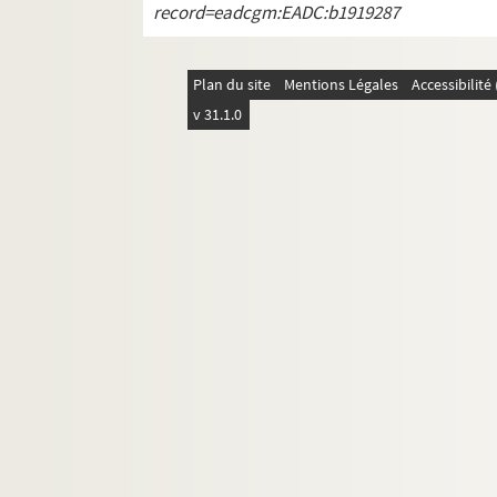
record=eadcgm:EADC:b1919287
Ms. 6358. Pièces d'un procès entre le mar
Ms. 6359. Pièces concernant la seigneuri
Plan du site
Ms. 6360. Pièces concernant la seigneuri
Mentions Légales
Accessibilit
v 31.1.0
Ms. 6361. Pièces concernant les Grilhet de
Ms. 6362. Trois-cent-sept lettres d'Etienne A
Ms. 6363-6366. Archives concernant la maiso
Ms. 6367. Pièces concernant la famille des 
Ms. 6368. Cent soixante-dix lettres adressées
Ms. 6369-6371. Archives de la maison de Me
Ms. 6371 bis-6402. Copies dactylographiées d