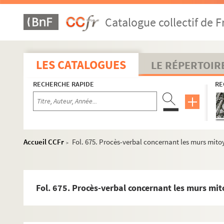
Fol. 336. Vente d'une terre à Bédarrides par François
Catalogue collectif de F
Fol. 340. Constitution de rente par Pierre Pellegrin d
Fol. 344. Acquit du monastère Saint-Jean de Cavaillon
Fol. 352. Vente d'une maison à Avignon, clos de Nogui
LES CATALOGUES
LE RÉPERTOIR
Fol. 364. Investiture d'une terre située à Avignon en f
RECHERCHE RAPIDE
RE
Fol. 368. Lettre écrite à Pierre Pelegrin de Tonduti au
Fol. 382. Vente d'une terre située à Cavaillon par Henr
Fol. 388. Constitution de rente par Jeanne de Richard
Fol. 394. Constitution de rente par Marguerite Daroue,
Accueil CCFr
Fol. 675. Procès-verbal concernant les murs mito
>
Fol. 414. Vente d'une terre située à Avignon par Jean-
Fol. 450. Vente d'une terre située à Avignon, au clos 
Fol. 470. Vente de deux maisons situées à Avignon, rue
Fol. 675. Procès-verbal concernant les murs mi
Fol. 503. Vente d'une terre située à Avignon, quartie
Fol. 507. Acquit de vente de cette terre