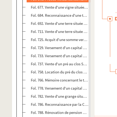
Fol. 677. Vente d'une vigne située quartier de Campr
Fol. 684. Reconnaissance d'une terre située à Cavail
Fol. 692. Vente d'une terre située au clos de Saint-Ru
Fol. 711. Vente d'une terre située au clos de Galias, à
Fol. 725. Acquit d'une somme versée par Raimond Lafo
Fol. 729. Versement d'un capital par François-Hyacin
Fol. 733. Versement d'un capital par Louis Desmares
Fol. 737. Vente d'un pré au clos Saint-Jean à Avigno
Fol. 758. Location du pré du clos Saint-Jean par Jos
Fol. 766. Mémoire concernant le testament et codicil
Fol. 778. Versement d'un capital par Louis de Ratta 
Fol. 782. Vente d'une grange située à Noves par Gabr
Fol. 786. Reconnaissance par la Communauté d'Aubres,
Fol. 788. Rénovation de pension par la communauté d