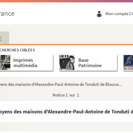
 Mori à Jean-Baptiste de Tonduti de Blauvac
rance
Mon compte C
e Tonduti, auditeur de la Rote, à Esprit Combes
 en faveur de Pierre Pelegrin de Tonduti
er, par Pierre-François Aubert, notaire, à Pierre Voulan
E
aveur de Claude Girard de Cavaillon, et dont une rente ...
CHERCHES CIBLÉES
 sujet d'une transaction
Imprimés
Base
i de Fossa, notaire, à Pierre Pelegrin de Tonduti
multimédia
Patrimoine
 en faveur de Pierre-Joseph de Siffredy
 veuve de Gabriel-Etienne de Gouze, en faveur de Gabriel...
yens des maisons d'Alexandre-Paul-Antoine de Tonduti de Blauva...
François et Jean-Pierre Jacques, frères, à Jean-Baptiste...
Notice
1 sur 1
de Gallias, par Joseph-Conrad de Novaris, à Jean-Baptist...
 de la Bancasse, par Gilles Rocheron à Jean-Baptiste de ...
toyens des maisons d'Alexandre-Paul-Antoine de Tonduti d
r de Fontaine, par François Chambon à Jean-Baptiste de To...