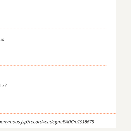
ux
le ?
ct_anonymous.jsp?record=eadcgm:EADC:b1918675