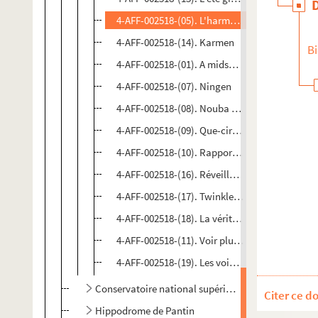
4-AFF-002518-(05). L'harmonie est-elle munici
4-AFF-002518-(14). Karmen
Bi
4-AFF-002518-(01). A midsummer night's dre
4-AFF-002518-(07). Ningen
4-AFF-002518-(08). Nouba algérienne
4-AFF-002518-(09). Que-cir-que
4-AFF-002518-(10). Rapport aux bêtes
4-AFF-002518-(16). Réveillon nouvel an do Bras
4-AFF-002518-(17). Twinkle Brothers & Trebuni
4-AFF-002518-(18). La véritable histoire de léo
4-AFF-002518-(11). Voir plus haut ou les nouv
4-AFF-002518-(19). Les voix du Rebetiko
Conservatoire national supérieur de musique et de
Citer ce d
Hippodrome de Pantin