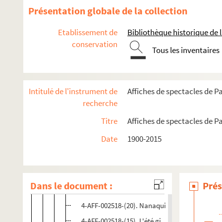
Présentation globale de la collection
Théâtre de l'Orme
La Villette
Etablissement de
Bibliothèque historique de la
conservation
Cirque national Gruss
Tous les inventaires
Grande Halle de la Villette
Cabaret sauvage et Espace Chapiteaux
Intitulé de l'instrument de
Affiches de spectacles de Pa
Spectacles
recherche
4-AFF-002518-(12). Black Summer Festival
Titre
Affiches de spectacles de Pa
4-AFF-002518-(06). Bustric stories
Date
1900-2015
4-AFF-002518-(02). Le cabaret latin
4-AFF-002518-(03). Cirque ici où ça ?
4-AFF-002518-(04). Les colporteurs
Dans le document :
Prés
4-AFF-002518-(13). Criollo ; Baloji
4-AFF-002518-(20). Nanaqui
4-AFF-002518-(15). L'été gitan