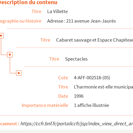
Description du contenu
pale ?
Titre
La Villette
ographie ou histoire
Adresse : 211 avenue Jean-Jaurès
am
Titre
Cabaret sauvage et Espace Chapitea
Titre
Spectacles
il !
Cote
4-AFF-002518-(05)
e Tutki
Titre
L'harmonie est-elle municipa
n
Date
1996
elles aventures urbaines d'Ulysse Rostopshine
Importance matérielle
1 affiche illustrée
 danse de Paris
ocument :
https://ccfr.bnf.fr/portailccfr/jsp/index_view_dire