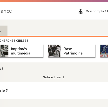
rance
Mon compte C
E
illette
CHERCHES CIBLÉES
Imprimés
Base
multimédia
Patrimoine
e ?
Notice
1 sur 1
le ?