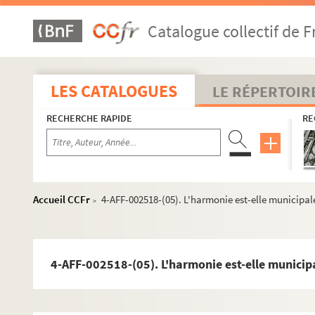
Bouffon théâtre
La Cabane. Odéon Théâtre de l'Europe
Catalogue collectif de F
Le Centquatre
Centre Paris Anim' Place des Fêtes
LES CATALOGUES
LE RÉPERTOIR
Cité de la musique-Philharmonie de Paris
École nationale supérieure d'architecture de Paris-La V
RECHERCHE RAPIDE
RE
Espace Flandre
Espace Mathis
Péniche Adélaïde
Accueil CCFr
4-AFF-002518-(05). L'harmonie est-elle municipal
Péniche Anako
>
Péniche Opéra
Théâtre Clavel
4-AFF-002518-(05). L'harmonie est-elle municipa
Théâtre Darius Milhaud
Théâtre des Deux Rêves
Théâtre d'en face