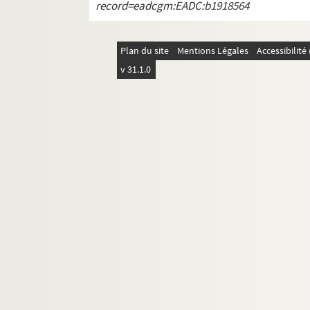
record=eadcgm:EADC:b1918564
Plan du site
Mentions Légales
Accessibilit
v 31.1.0