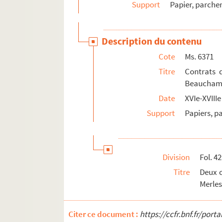
Support
Papier, parch
Description du contenu
Cote
Ms. 6371
Titre
Contrats 
Beaucha
Date
XVIe-XVIIIe
Support
Papiers, 
Division
Fol. 4
Titre
Deux 
Merles
Citer ce document :
https://ccfr.bnf.fr/por