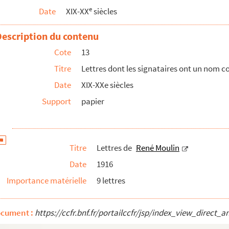
e
Date
XIX-XX
siècles
Description du contenu
Cote
13
Titre
Lettres dont les signataires ont un nom
Date
XIX-XXe siècles
Support
papier
Titre
Lettres de
René Moulin
t par "N" à "Q"
Date
1916
t par la lettre "R"
Importance matérielle
9 lettres
ant par "S" ou "T"
t par "U" à "Y"
ocument :
https://ccfr.bnf.fr/portailccfr/jsp/index_view_dire