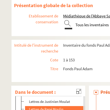
Lettres d'Alb. Montgomery
Présentation globale de la collection
Lettres de Montherlant
Etablissement de
Médiathèque de l'Abbaye Sa
Lettre de Montmorency
conservation
Tous les inventaires
Lettre de Jean Moréas
Lettres de Morel
Lettres de Jean Morgan
Intitulé de l'instrument de
Inventaire du fonds Paul A
Lettres de Charles Morice
recherche
Lettre de Louis Morin
Cote
1 à 153
Lettre de Henri Morisset
Titre
Fonds Paul Adam
Lettres de Jacques Morland
Lettres de Pierre Mortier
Lettre de Pierre Mot
Dans le document :
Prés
Lettres de Charles Motteau
Lettres de Justinien Moulat
Lettres de René Moulin