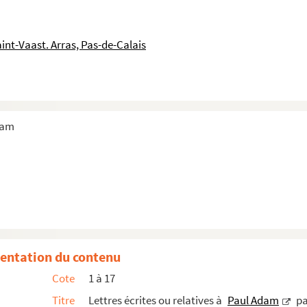
int-Vaast. Arras, Pas-de-Calais
dam
entation du contenu
Cote
1 à 17
Titre
Lettres écrites ou relatives à
Paul Adam
pa