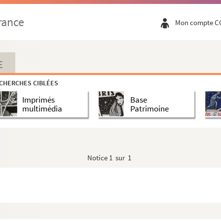
rance
Mon compte C
E
CHERCHES CIBLÉES
Imprimés
Base
multimédia
Patrimoine
Notice
1 sur 1