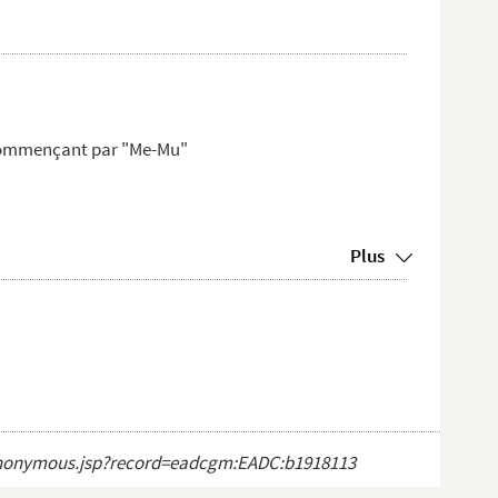
 commençant par "Me-Mu"
Plus
ct_anonymous.jsp?record=eadcgm:EADC:b1918113