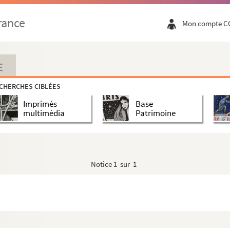
rance
Mon compte C
E
CHERCHES CIBLÉES
Imprimés
Base
multimédia
Patrimoine
Notice
1 sur 1