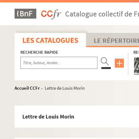
Lettres de Paul-Henri Michel
Catalogue collectif de F
Lettre de H. Michel
Lettres du général Micheler
Lettres de Victor Emile Michelet
LES CATALOGUES
LE RÉPERTOIR
Lettre d'Enrico Micolle
RECHERCHE RAPIDE
RE
Lettre de Louis Miguet
Lettre de L. Mill
Lettres de Pierre Mille
Lettres de Philippe Millet
Accueil CCFr
Lettre de Louis Morin
>
Lettre de René Millet
Lettres de Millevoye
Lettres de Miomandre
Lettre de Louis Morin
Lettres d'Octave Mirbeau
Lettre d' Hélène Miropolsky