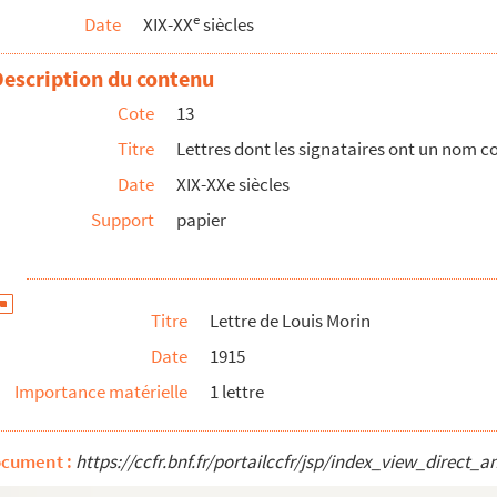
e
Date
XIX-XX
siècles
Description du contenu
Cote
13
Titre
Lettres dont les signataires ont un nom
Date
XIX-XXe siècles
Support
papier
Titre
Lettre de Louis Morin
Date
1915
Importance matérielle
1 lettre
ocument :
https://ccfr.bnf.fr/portailccfr/jsp/index_view_dire