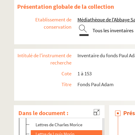
Lettres de Mithouard Adrien
Présentation globale de la collection
Lettres de Jean de Mitty
Etablissement de
Médiathèque de l'Abbaye Sa
Lettres de G. Moch
conservation
Tous les inventaires
Lettres d'Albert Mockel
Lettre de Moll
Lettre de Montarroyos
Intitulé de l'instrument de
Inventaire du fonds Paul A
Lettres d'Eugène Montfort
recherche
Lettres d'Alb. Montgomery
Cote
1 à 153
Lettres de Montherlant
Titre
Fonds Paul Adam
Lettre de Montmorency
Lettre de Jean Moréas
Lettres de Morel
Dans le document :
Prés
Lettres de Jean Morgan
Lettres de Charles Morice
Lettre de Louis Morin