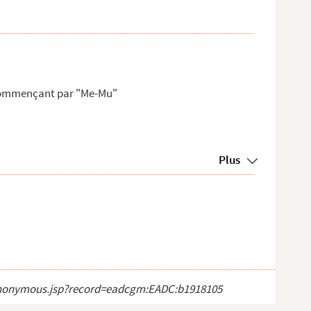
 commençant par "Me-Mu"
Plus
ct_anonymous.jsp?record=eadcgm:EADC:b1918105