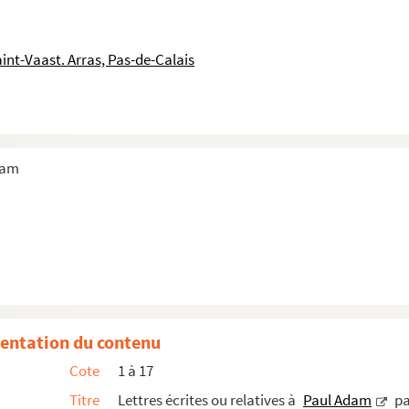
int-Vaast. Arras, Pas-de-Calais
dam
entation du contenu
Cote
1 à 17
Titre
Lettres écrites ou relatives à
Paul Adam
pa