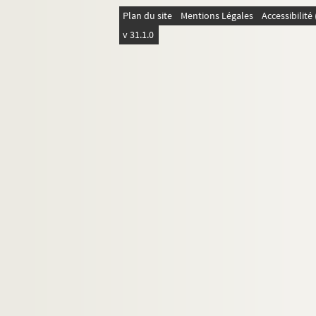
19. Lettres de lecteurs d'articles et projets de r
Plan du site
Mentions Légales
Accessibilit
v 31.1.0
20. Dédicaces, hommages, in-quarto, coupures
21. Dédicaces, hommages, in-quarto, coupures
22. Théâtre
23.
Détermination
, scénette ou conte
24. Discours du banquet de
la Phalange
25. Paul Adam par Camille Mauclair
26. L'oeuvre et l'exemple de Paul Adam par Cam
27.
Pour une anthologie
: projet par E. Jaloux 
28. Exposition de Saint-Louis : rapport au minis
29.
Lion d'Arras
30.
Culte d'Icare
31.
Lettres de l'Empereur
32-33.
La Terre qui tonne