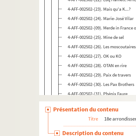
4-AFF-002502-(23). Mais qu'a K...?
4-AFF-002502-(24). Marie-José Vilar
4-AFF-002502-(09). Merde in France ou
4-AFF-002502-(25). Mine de sel
4-AFF-002502-(26). Les moscoutaires
4-AFF-002502-(27). OK ou KO
4-AFF-002502-(28). OTAN en rire
4-AFF-002502-(29). Paix de travers
4-AFF-002502-(30). Les Pax Brothers
4-AFF-002502-(31). Phénix Faure
4-AFF-002502-(32). Philomène dans t
Présentation du contenu
4-AFF-002502-(33). Pierre Destailles ;
Titre
18e arrondiss
4-AFF-002502-(34). Quatrième toc e
4-AFF-002502-(35). Rouge, impair e
Description du contenu