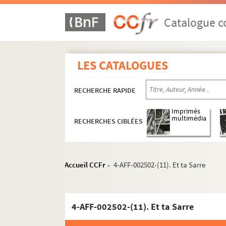
L'Etoile du Nord
Catalogue co
Ève
Le Funambule
Le Grand Parquet
LES CATALOGUES
L'Hippodrome
RECHERCHE RAPIDE
Historial de Montmartre
Au Lapin agile
Imprimés
multimédia
RECHERCHES CIBLÉES
Lavoir moderne parisien
Manufacture des Abbesses
Moulin de la Chanson
Accueil CCFr
4-AFF-002502-(11). Et ta Sarre
>
Moulin de la Galette
Patachon
La Reine blanche
4-AFF-002502-(11). Et ta Sarre
Sudden théâtre