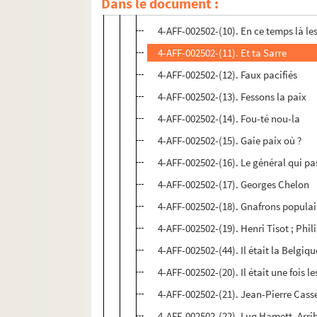
Dans le document :
4-AFF-002502-(08). Le dur à cuirs
4-AFF-002502-(10). En ce temps là l
4-AFF-002502-(11). Et ta Sarre
4-AFF-002502-(12). Faux pacifiés
4-AFF-002502-(13). Fessons la paix
4-AFF-002502-(14). Fou-té nou-la
4-AFF-002502-(15). Gaie paix où ?
4-AFF-002502-(16). Le général qui pa
4-AFF-002502-(17). Georges Chelon
4-AFF-002502-(18). Gnafrons populai
4-AFF-002502-(19). Henri Tisot ; Phil
4-AFF-002502-(44). Il était la Belgiqu
4-AFF-002502-(20). Il était une fois l
4-AFF-002502-(21). Jean-Pierre Cass
4-AFF-002502-(22). Luq Hamett. Arrib