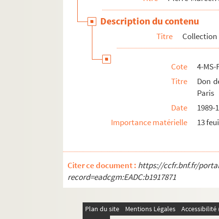
Description du contenu
Titre
Collection
Cote
4-MS-
Titre
Don de
Paris
Date
1989-
Importance matérielle
13 feui
Citer ce document :
https://ccfr.bnf.fr/por
record=eadcgm:EADC:b1917871
Plan du site
Mentions Légales
Accessibilit