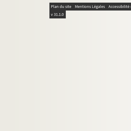
39. Autobiographie. Politique. Sociologie
Plan du site
Mentions Légales
Accessibilit
v 31.1.0
40. Critique : arts, littérature (Péladan, Stend
41.
Les Byzantines
: Anne Comnène; Basile et So
42.
En décor
(finale mystique et campagne élect
43. Franc-maçonnerie
44. Dieu. Art magique. Rose-Croix
45.
Asté et Néron
: drame
46. Le boulangisme en Lorraine
47. Ensemble de documents divers
48.
Mystère des foules
49.
Coeurs nouveaux
50.
Chair molle
51- 52.
Notre Carthage
: épreuves corrigées
53-56. Journal de guerre. Août 1914- février 191