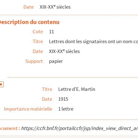
e
Date
XIX-XX
siècles
Description du contenu
Cote
11
Titre
Lettres dont les signataires ont un nom
e
Date
XIX-XX
siècles
Support
papier
Titre
Lettre d'E. Martin
Date
1915
Importance matérielle
1 lettre
ocument :
https://ccfr.bnf.fr/portailccfr/jsp/index_view_dire