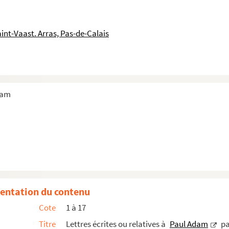
int-Vaast. Arras, Pas-de-Calais
dam
entation du contenu
Cote
1 à 17
Titre
Lettres écrites ou relatives à
Paul Adam
pa