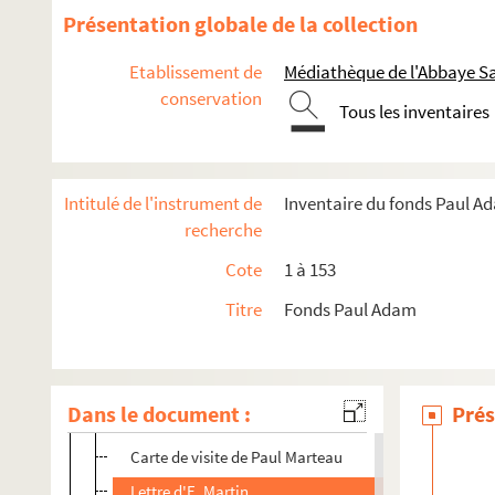
Lettres de Henri Marcel
Présentation globale de la collection
Lettres de Pierre Marcel
Etablissement de
Médiathèque de l'Abbaye Sa
Carte de visite de Paul Marescot
conservation
Tous les inventaires
Lettres de P. de Margerie
Lettres de P. Margueritte
Lettre de Paul et Victor Margueritte
Intitulé de l'instrument de
Inventaire du fonds Paul A
Lettres de V. Margueritte
recherche
Lettre de Marieton
Cote
1 à 153
Lettre de Louis Marin
Titre
Fonds Paul Adam
Lettre de F.T. Marinetti
Lettre du Dr. Marion
Lettres de E. Marsan
Dans le document :
Prés
Lettres de P. Marsan
Carte de visite de Paul Marteau
Lettre d'E. Martin