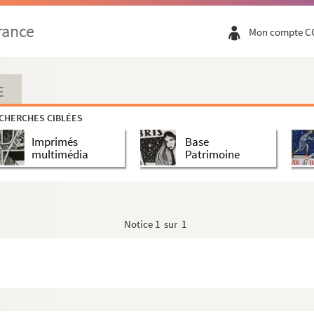
rance
Mon compte C
E
CHERCHES CIBLÉES
Imprimés
Base
multimédia
Patrimoine
Notice
1 sur 1