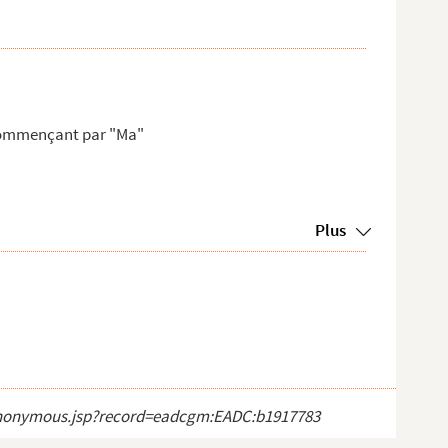
 commençant par "Ma"
Plus
ct_anonymous.jsp?record=eadcgm:EADC:b1917783