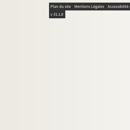
25. Paul Adam par Camille Mauclair
Plan du site
Mentions Légales
Accessibilit
v 31.1.0
26. L'oeuvre et l'exemple de Paul Adam par Cam
27.
Pour une anthologie
: projet par E. Jaloux 
28. Exposition de Saint-Louis : rapport au minis
29.
Lion d'Arras
30.
Culte d'Icare
31.
Lettres de l'Empereur
32-33.
La Terre qui tonne
34. Guerre 1914-1918. Notes pour "Reims dévast
35.
Vers Dieu
36. Une force de la Méditerranée
37. Articles , conférences, discours , préfaces
38.
Geste des Héricourt
;
La Rose
,
l'Enfant d'Aust
39. Autobiographie. Politique. Sociologie