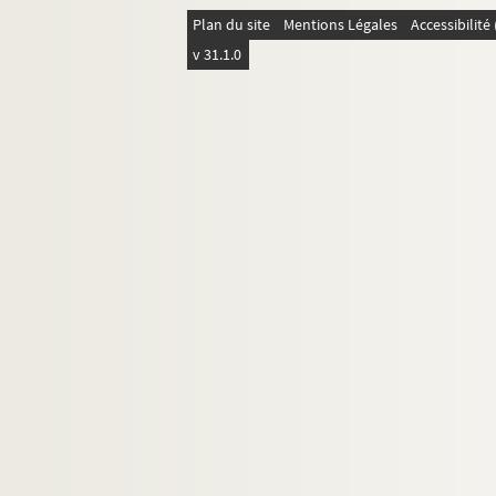
Lettres du général de Maudhuy
Plan du site
Mentions Légales
Accessibilit
Lettre de Louis Maudin
v 31.1.0
Lettre d'O. Maus
Lettre de Jeanne Mauselin
Lettres de Jacques May
Carte de visite d'Henri Mayer
Lettre de Jacques Mayer
Lettre de Mayniel
Lettre de Mayor
Lettres de F. Mazade
Lettres d'H. Mazel
12. Lettres de Camille Mauclair
13. Lettres dont les signataires ont un
14. Lettres dont les signataires ont un 