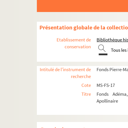
Poésie
Fiction
Textes et éditions érotiques
Présentation globale de la collecti
Théâtre
Cinéma
Etablissement de
Bibliothèque his
Critique d'art
conservation
Tous les
Critique littéraire
4-MS-FS-17-1379. Guillaume Apollin
Intitulé de l'instrument de
Fonds Pierre-M
4-MS-FS-17-0138. Guillaume Apollina
recherche
Guillaume Apollinaire. "Feu Alfred
Cote
MS-FS-17
4-MS-FS-17-1383. Guillaume Apollin
Titre
Fonds Adéma, 
4-MS-FS-17-0139. Guillaume Apollin
Apollinaire
Guillaume Apollinaire.
L’Antitradi
Guillaume Apollinaire.
L’Esprit nouv