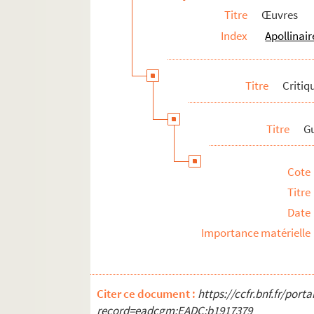
Titre
Œuvres
Index
Apollinair
Titre
Critiqu
Titre
Gu
Cote
Titre
Date
Importance matérielle
Citer ce document :
https://ccfr.bnf.fr/por
record=eadcgm:EADC:b1917379