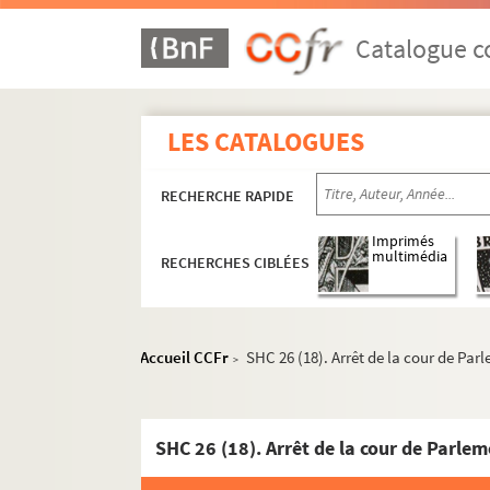
SHC 13. Documents divers
SHC 14 et 14 bis. Pièces d'archives sur Thourott
Catalogue co
SHC 15. Documents sur diverses familles de l
SHC 16. Terrier de la Chapelle-en-Serval et Ory-l
LES CATALOGUES
SHC 17. Pièces concernant le fief d'Arsy et l
SHC 18. Pièces concernant Alexandre Sorel
RECHERCHE RAPIDE
SHC 19. Pièces concernant l'Oise et Compièg
SHC 20. Documents divers concernant l'Oise
Imprimés
multimédia
RECHERCHES CIBLÉES
SHC 21. Documents divers concernant l'Oise
SHC 22. Documents divers extraits de la coll
SHC 23. Pièces d'archives du XIIIe au XVIe siè
Accueil CCFr
SHC 26 (18). Arrêt de la cour de Par
>
e
SHC 24. Pièces d'archives diverses XVIII-XIX
SHC 25. Pièces d'archives diverses concernant
SHC 26. Pièces d'archives diverses
SHC 26 (1). Bail du fief de Beausault à Goden