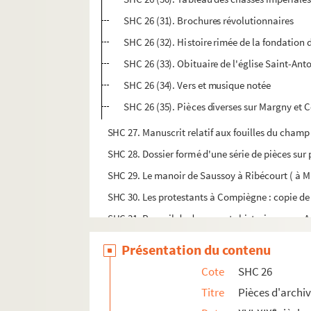
SHC 26 (31). Brochures révolutionnaires
SHC 26 (32). Histoire rimée de la fondation 
SHC 26 (33). Obituaire de l'église Saint-An
SHC 26 (34). Vers et musique notée
SHC 26 (35). Pièces diverses sur Margny et
SHC 27. Manuscrit relatif aux fouilles du champ L
SHC 28. Dossier formé d'une série de pièces sur
SHC 29. Le manoir de Saussoy à Ribécourt ( à M
SHC 30. Les protestants à Compiègne : copie de 
SHC 31. Recueil de documents historiques sur
SHC 32. Copie du registre des comptes de la vill
Présentation du contenu
SHC 33. Actes du tabellionnage de Compièg
Cote
SHC 26
SHC 34. Tabellionage de Compiègne, archive
Titre
Pièces d'archiv
SHC 35. Tabellionage de Compiègne (suite)
e