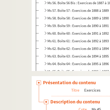
Ms 56. Boîte 56 Bis : Exercices de 1887 à 1
Ms 57. Boîte 57 : Exercices de 1888 à 1889
Ms 58. Boîte 58 : Exercices de 1889 à 1890
Ms 59. Boîte 59 : Exercices de 1890 à 1891
Ms 60. Boîte 60 : Exercices de 1891 à 1892
Ms 61. Boîte 61 : Exercices de 1892 à 1893
Ms 62. Boîte 62 : Exercices de 1893 à 1894
Ms 63. Boîte 63 : Exercices de 1894 à 1895
Ms 64. Boîte 64 : Exercices de 1895 à 1896
Ms 65. Boîte 65 : Exercices de 1896 à 1897
Ms 66. Boîte 66 : Exercices de 1897 à 1898
Présentation du contenu
Ms 67. Boîte 67 : Exercices de 1898 à 1899
Titre
Exercices
Ms 68. Boîte 68 : Exercices de 1899 à 1900
Description du contenu
Ms 69. Boîte 69 : Exercices de 1900 à 1901
Cote
Ms 45
Ms 70. Boîte 70 : Exercices de 1901 à 1902