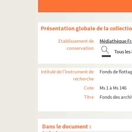
Ms 44. Boîte 44 : Exercices de 1873 à 1874
Ms 45. Boîte 45 : Exercices de 1874 à 1875
Recettes de la mise en état des deux flot
Présentation globale de la collecti
Comptes Généraux à Clamecy
Etablissement de
Médiathèque Fr
Correspondances diverses
conservation
Tous les
Rejets de 1 à 25, supplémentaire et emp
Rejet n°1 : de Pont d'Yonne à Pont 
Intitulé de l'instrument de
Fonds de flott
Rejet n°2 : de Pont Charreau au Tou
recherche
Rejet n°3 : du Touron à Arringette
Cote
Ms 1 à Ms 146
Rejet n°4 : d'Arringette à La Baye
Titre
Fonds des archi
Rejets n°5 et 6 :de La Baye à Anguis
Rejet n°7 : d'Anguison à La Mance
Rejet n°8 : de La Mance à Lucy
Dans le document :
Rejets n°9 à 12 : Mise en état et tas 