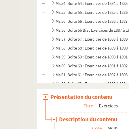
Ms 54. Boîte 54 : Exercices de 1884 à 1885
Ms 55. Boîte 55 : Exercices de 1885 à 1886
Ms 56. Boîte 56 : Exercices de 1886 à 1887
Ms 56. Boîte 56 Bis : Exercices de 1887 à 1
Ms 57. Boîte 57 : Exercices de 1888 à 1889
Ms 58. Boîte 58 : Exercices de 1889 à 1890
Ms 59. Boîte 59 : Exercices de 1890 à 1891
Ms 60. Boîte 60 : Exercices de 1891 à 1892
Ms 61. Boîte 61 : Exercices de 1892 à 1893
Ms 62. Boîte 62 : Exercices de 1893 à 1894
Ms 63. Boîte 63 : Exercices de 1894 à 1895
Présentation du contenu
Ms 64. Boîte 64 : Exercices de 1895 à 1896
Titre
Exercices
Ms 65. Boîte 65 : Exercices de 1896 à 1897
Description du contenu
Ms 66. Boîte 66 : Exercices de 1897 à 1898
Cote
Ms 45
Ms 67. Boîte 67 : Exercices de 1898 à 1899