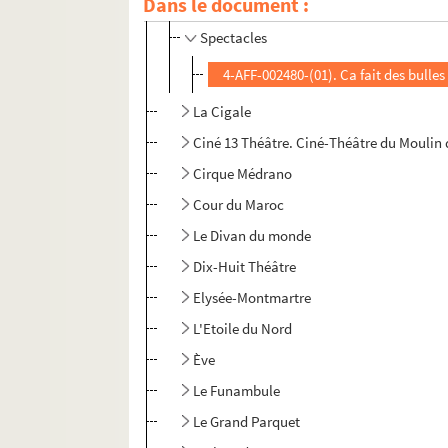
Chez Plumeau
Dans le document :
Spectacles
4-AFF-002480-(01). Ca fait des bulles
La Cigale
Ciné 13 Théâtre. Ciné-Théâtre du Moulin 
Cirque Médrano
Cour du Maroc
Le Divan du monde
Dix-Huit Théâtre
Elysée-Montmartre
L'Etoile du Nord
Ève
Le Funambule
Le Grand Parquet