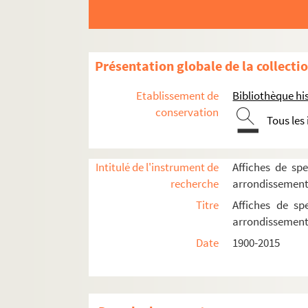
Présentation globale de la collecti
16e arrondissement
Etablissement de
Bibliothèque his
conservation
17e arrondissement
Tous les
18e arrondissement
Les Abbesses
Intitulé de l'instrument de
Affiches de spe
L'Archipel
recherche
arrondissemen
Arènes de Montmartre
Titre
Affiches de sp
arrondissemen
Art et Action
Date
1900-2015
Bal du Moulin Rouge
La Boule noire
Chapiteau Romanès