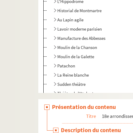
L'Hippodrome
Historial de Montmartre
Au Lapin agile
Lavoir moderne parisien
Manufacture des Abbesses
Moulin de la Chanson
Moulin de la Galette
Patachon
La Reine blanche
Sudden théâtre
Théâtre de l'Atalante
Théâtre de l'Atelier
Présentation du contenu
Théâtre des Béliers parisiens
Titre
18e arrondiss
Théâtre Constance
Description du contenu
Théâtre des Deux ânes