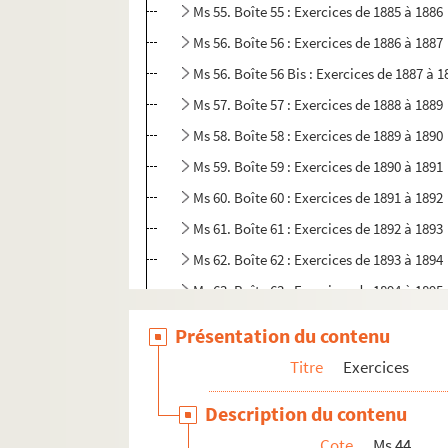
Ms 55. Boîte 55 : Exercices de 1885 à 1886
Ms 56. Boîte 56 : Exercices de 1886 à 1887
Ms 56. Boîte 56 Bis : Exercices de 1887 à 1
Ms 57. Boîte 57 : Exercices de 1888 à 1889
Ms 58. Boîte 58 : Exercices de 1889 à 1890
Ms 59. Boîte 59 : Exercices de 1890 à 1891
Ms 60. Boîte 60 : Exercices de 1891 à 1892
Ms 61. Boîte 61 : Exercices de 1892 à 1893
Ms 62. Boîte 62 : Exercices de 1893 à 1894
Ms 63. Boîte 63 : Exercices de 1894 à 1895
Ms 64. Boîte 64 : Exercices de 1895 à 1896
Présentation du contenu
Ms 65. Boîte 65 : Exercices de 1896 à 1897
Titre
Exercices
Ms 66. Boîte 66 : Exercices de 1897 à 1898
Description du contenu
Ms 67. Boîte 67 : Exercices de 1898 à 1899
Cote
Ms 44
Ms 68. Boîte 68 : Exercices de 1899 à 1900