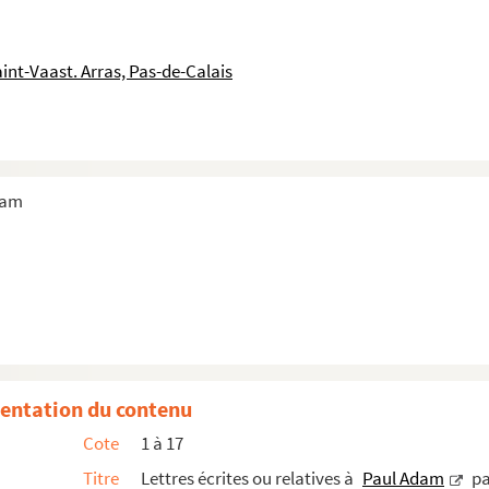
int-Vaast. Arras, Pas-de-Calais
dam
entation du contenu
Cote
1 à 17
Titre
Lettres écrites ou relatives à
Paul Adam
pa