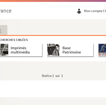
rance
Mon compte C
E
CHERCHES CIBLÉES
Imprimés
Base
multimédia
Patrimoine
Notice
1 sur 1