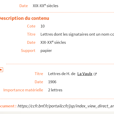
e
Date
XIX-XX
siècles
Description du contenu
Cote
10
Titre
Lettres dont les signataires ont un nom c
e
Date
XIX-XX
siècles
Support
papier
Titre
Lettres de H. de
La Vaulx
Date
1906
Importance matérielle
2 lettres
ocument :
https://ccfr.bnf.fr/portailccfr/jsp/index_view_dire