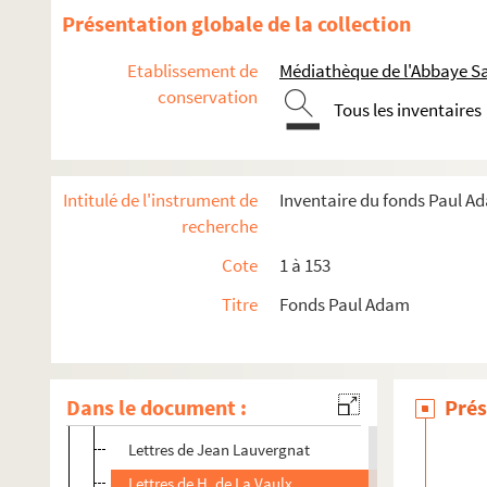
Lettres de H. Lapauze
Présentation globale de la collection
Lettres de L. de Larmandie
Etablissement de
Médiathèque de l'Abbaye Sa
Lettre de P. Laroche
conservation
Tous les inventaires
Lettres de Gabriel de La Rochefoucauld
Lettre de La Rochefoucauld née Richelieu
Lettre de L. Laroze
Intitulé de l'instrument de
Inventaire du fonds Paul A
Lettres de M. Larrouy
recherche
Lettre de E. N Lasson
Cote
1 à 153
Lettres de L. Latzarus
Titre
Fonds Paul Adam
Lettres de Laudet
Lettres de Francis Laur
Lettre d'Eugène Lautier
Dans le document :
Prés
Lettres de Gabriel de Lautrec
Lettres de Jean Lauvergnat
Lettres de H. de La Vaulx