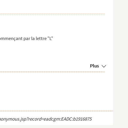
ommençant par la lettre "L"
Plus
ct_anonymous.jsp?record=eadcgm:EADC:b1916875