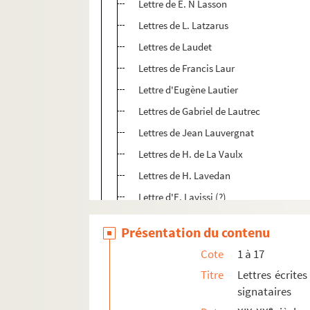
Lettre de E. N Lasson
Lettres de L. Latzarus
Lettres de Laudet
Lettres de Francis Laur
Lettre d'Eugène Lautier
Lettres de Gabriel de Lautrec
Lettres de Jean Lauvergnat
Lettres de H. de La Vaulx
Lettres de H. Lavedan
Lettre d'E. Lavissi (?)
Lettres de Le Bargy
Présentation du contenu
Lettres d'A. Lebey
Cote
1 à 17
Lettre de G. Leblanc
Titre
Lettres écrites
Lettres de Maurice Leblanc
signataires
Lettres de Marius et Ary Leblond
e