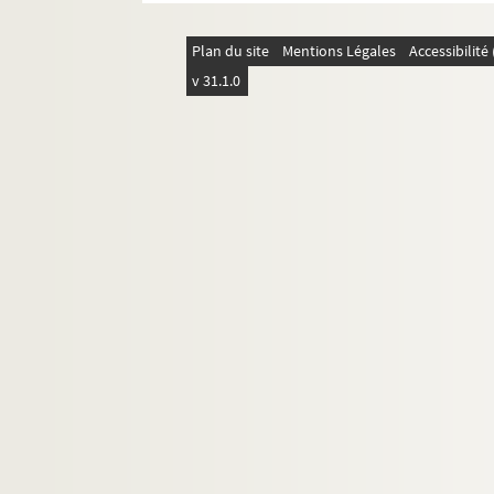
Lettres de H. Lavedan
Lettre d'E. Lavissi (?)
Plan du site
Mentions Légales
Accessibilit
Lettres de Le Bargy
v 31.1.0
Lettres d'A. Lebey
Lettre de G. Leblanc
Lettres de Maurice Leblanc
Lettres de Marius et Ary Leblond
Lettre de Maurice Leblond
Lettre de Gustave Leléon
Lettre de Le Borne
Lettres de Le Cardonnel
Lettre de Le Cholleux
Lettres de Paul Leclercq
Lettres de Berthe Lecomte
Lettre du général Leconte