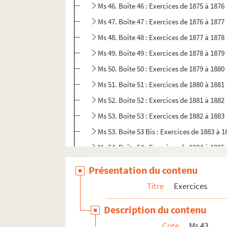
Ms 46. Boîte 46 : Exercices de 1875 à 1876
Ms 47. Boîte 47 : Exercices de 1876 à 1877
Ms 48. Boîte 48 : Exercices de 1877 à 1878
Ms 49. Boîte 49 : Exercices de 1878 à 1879
Ms 50. Boîte 50 : Exercices de 1879 à 1880
Ms 51. Boîte 51 : Exercices de 1880 à 1881
Ms 52. Boîte 52 : Exercices de 1881 à 1882
Ms 53. Boîte 53 : Exercices de 1882 à 1883
Ms 53. Boite 53 Bis : Exercices de 1883 à 1
Ms 54. Boîte 54 : Exercices de 1884 à 1885
Ms 55. Boîte 55 : Exercices de 1885 à 1886
Présentation du contenu
Ms 56. Boîte 56 : Exercices de 1886 à 1887
Titre
Exercices
Ms 56. Boîte 56 Bis : Exercices de 1887 à 1
Description du contenu
Ms 57. Boîte 57 : Exercices de 1888 à 1889
Cote
Ms 43
Ms 58. Boîte 58 : Exercices de 1889 à 1890