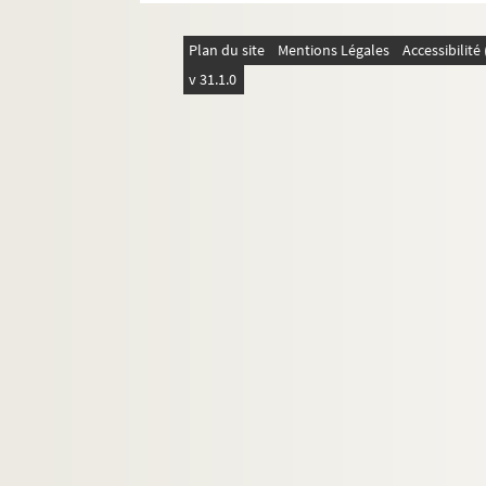
14. Lettres dont les signataires ont un 
15. Lettres dont les signataires ont un n
Plan du site
Mentions Légales
Accessibilit
v 31.1.0
16. Lettres dont les destinataires ont u
17. Lettres dont les signataires ont un 
18. Lettres familiales
19. Lettres de lecteurs d'articles et projets de r
20. Dédicaces, hommages, in-quarto, coupures
21. Dédicaces, hommages, in-quarto, coupures
22. Théâtre
23.
Détermination
, scénette ou conte
24. Discours du banquet de
la Phalange
25. Paul Adam par Camille Mauclair
26. L'oeuvre et l'exemple de Paul Adam par Cam
27.
Pour une anthologie
: projet par E. Jaloux 