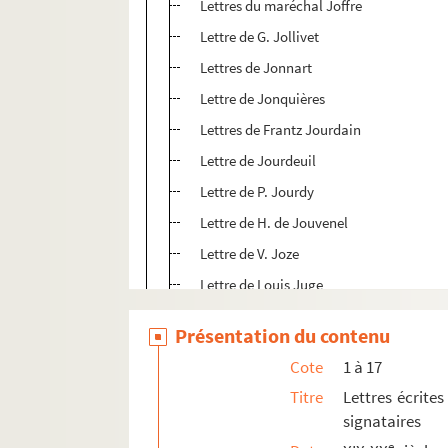
Lettres du maréchal Joffre
Lettre de G. Jollivet
Lettres de Jonnart
Lettre de Jonquières
Lettres de Frantz Jourdain
Lettre de Jourdeuil
Lettre de P. Jourdy
Lettre de H. de Jouvenel
Lettre de V. Joze
Lettre de Louis Juge
Lettre d'Edouard Julia
Présentation du contenu
Lettres de Julhe
Cote
1 à 17
Lettre de Jullian
Titre
Lettres écrites
Lettres de Félix Juven
signataires
Lettres de Gustave Kahn
e