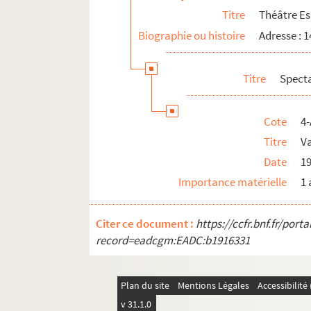
Titre
Théâtre E
Biographie ou histoire
Adresse : 1
Titre
Spect
Cote
4-
Titre
V
Date
1
Importance matérielle
1 
Citer ce document :
https://ccfr.bnf.fr/por
record=eadcgm:EADC:b1916331
Plan du site
Mentions Légales
Accessibilit
v 31.1.0