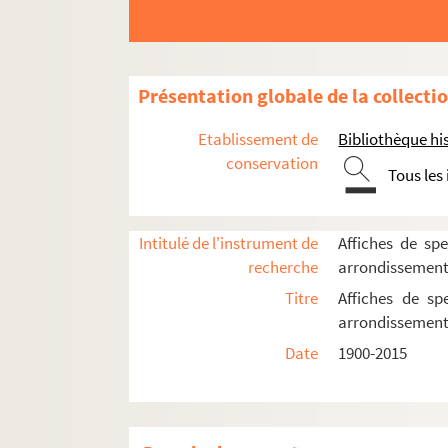
Spectacles
4-AFF-002503-(01). Au bal à Boulingr
4-AFF-002503-(02). Au-delà du jardin
Présentation globale de la collecti
4-AFF-002503-(03). La balle perdue
Etablissement de
Bibliothèque his
4-AFF-002503-(04). C'est comme dan
conservation
Tous les
4-AFF-002503-(05). La dame aux cam
4-AFF-002503-(06). Yvonne princess
4-AFF-002503-(07). Guide pour étran
Intitulé de l'instrument de
Affiches de spe
recherche
arrondissemen
4-AFF-002503-(08). Hernani
Titre
Affiches de sp
4-AFF-002503-(09). L'invitation de l'
arrondissemen
4-AFF-002503-(10). Comme on fait son
Date
1900-2015
4-AFF-002503-(11). La mère d'Icare
4-AFF-002503-(12). Parole de nuit
4-AFF-002503-(13). Partage de midi