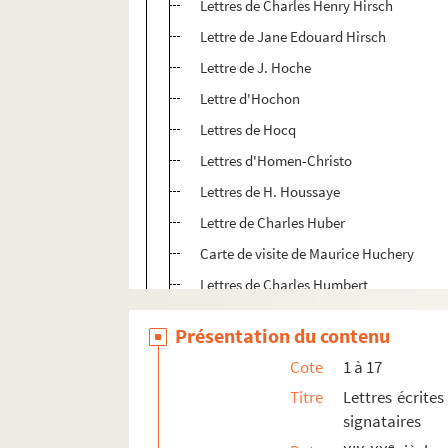
Lettres de Charles Henry Hirsch
Lettre de Jane Edouard Hirsch
Lettre de J. Hoche
Lettre d'Hochon
Lettres de Hocq
Lettres d'Homen-Christo
Lettres de H. Houssaye
Lettre de Charles Huber
Carte de visite de Maurice Huchery
Lettres de Charles Humbert
Lettres de J-J Huret
Présentation du contenu
Lettres de M. Hutin
Cote
1 à 17
Lettres de James Hyde
Titre
Lettres écrites
Lettres de Ibanez de Ibero
signataires
Lettres du général d'Iliesco
e