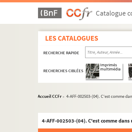
Cirque Médrano
Catalogue co
Cour du Maroc
Le Divan du monde
Dix-Huit Théâtre
LES CATALOGUES
Elysée-Montmartre
RECHERCHE RAPIDE
L'Etoile du Nord
Ève
Imprimés
multimédia
RECHERCHES CIBLÉES
Le Funambule
Le Grand Parquet
L'Hippodrome
Accueil CCFr
4-AFF-002503-(04). C'est comme dan
>
Historial de Montmartre
Au Lapin agile
Lavoir moderne parisien
4-AFF-002503-(04). C'est comme dans 
Manufacture des Abbesses