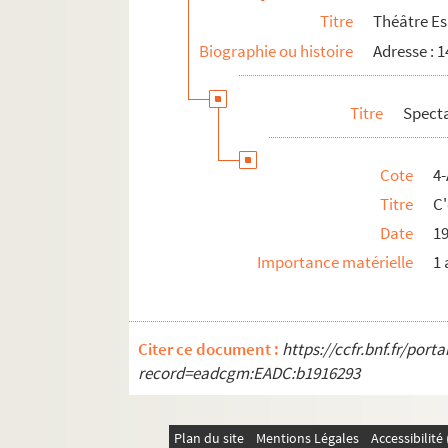
Titre
Théâtre E
Théâtre Victor Hugo
Biographie ou histoire
Adresse : 1
Tremplin théâtre
Le Trianon
Titre
Spect
Le Trianon lyrique
Les Trois Baudets
Cote
4-
19e arrondissement
Titre
C
20e arrondissement
Date
1
Importance matérielle
1 
Citer ce document :
https://ccfr.bnf.fr/por
record=eadcgm:EADC:b1916293
Plan du site
Mentions Légales
Accessibilit