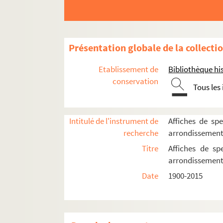
Moulin de la Chanson
Moulin de la Galette
Patachon
Présentation globale de la collecti
La Reine blanche
Etablissement de
Bibliothèque his
Sudden théâtre
conservation
Théâtre de l'Atalante
Tous les
Théâtre de l'Atelier
Théâtre des Béliers parisiens
Intitulé de l'instrument de
Affiches de spe
Théâtre Constance
recherche
arrondissemen
Théâtre des Deux ânes
Titre
Affiches de sp
arrondissemen
Théâtre de Dix heures
Date
1900-2015
Théâtre Espace Acteur
Spectacles
4-AFF-002503-(01). Au bal à Boulingr