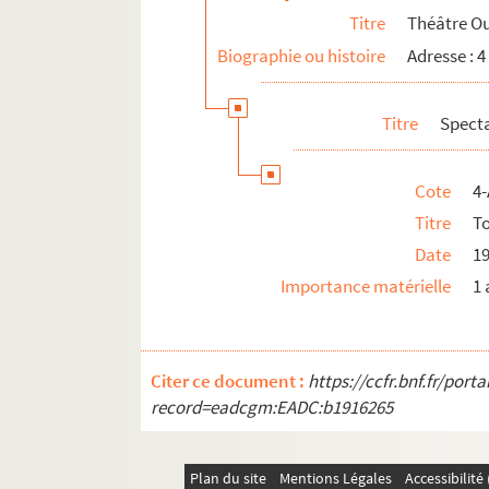
Titre
Théâtre O
Biographie ou histoire
Adresse : 4
Titre
Spect
Cote
4-
Titre
T
Date
1
Importance matérielle
1 
Citer ce document :
https://ccfr.bnf.fr/por
record=eadcgm:EADC:b1916265
Plan du site
Mentions Légales
Accessibilit