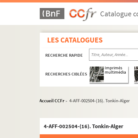
Ève
Catalogue co
Le Funambule
Le Grand Parquet
L'Hippodrome
LES CATALOGUES
Historial de Montmartre
RECHERCHE RAPIDE
Au Lapin agile
Lavoir moderne parisien
Imprimés
multimédia
RECHERCHES CIBLÉES
Manufacture des Abbesses
Moulin de la Chanson
Moulin de la Galette
Accueil CCFr
4-AFF-002504-(16). Tonkin-Alger
>
Patachon
La Reine blanche
Sudden théâtre
4-AFF-002504-(16). Tonkin-Alger
Théâtre de l'Atalante