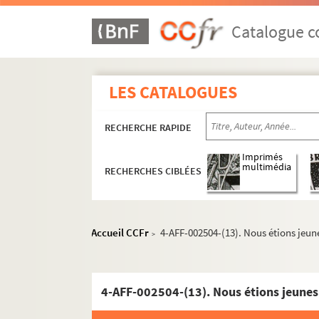
Ève
Catalogue co
Le Funambule
Le Grand Parquet
L'Hippodrome
LES CATALOGUES
Historial de Montmartre
RECHERCHE RAPIDE
Au Lapin agile
Lavoir moderne parisien
Imprimés
multimédia
RECHERCHES CIBLÉES
Manufacture des Abbesses
Moulin de la Chanson
Moulin de la Galette
Accueil CCFr
4-AFF-002504-(13). Nous étions jeun
>
Patachon
La Reine blanche
Sudden théâtre
4-AFF-002504-(13). Nous étions jeunes
Théâtre de l'Atalante