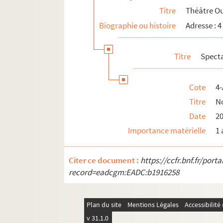
Titre
Théâtre O
Biographie ou histoire
Adresse : 4
Titre
Spect
Cote
4-
Titre
No
Date
2
Importance matérielle
1 
Citer ce document :
https://ccfr.bnf.fr/por
record=eadcgm:EADC:b1916258
Plan du site
Mentions Légales
Accessibilit
v 31.1.0